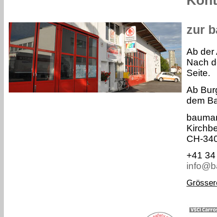
Kont
zur b
Ab der 
Nach d
Seite.
Ab Bur
dem Ba
bauman
Kirchb
CH-340
+41 34
info@b
Grösser