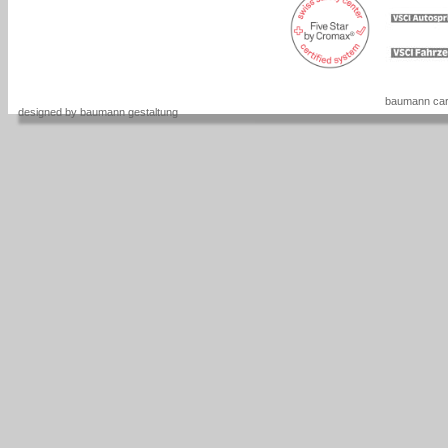
baumann carr
designed by baumann gestaltung